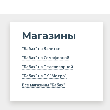
Магазины
"Бабах" на Взлетке
"Бабах" на Семафорной
"Бабах" на Телевизорной
"Бабах" на ТК "Метро"
Все магазины "Бабах"