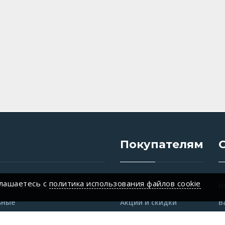
Покупателям
глашаетесь c
политика использования файлов cookie
е, имитационные,
Доставка и оплата
Н
ьные
Акции и скидки
В
ые фонарики
Наши магазины
Д