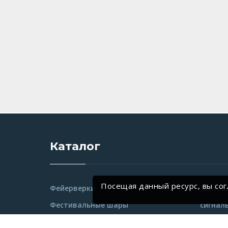
Каталог
Посещая данный ресурс, вы со
Фейерверки
Дымовы
Фестивальные шары
сигнал
Ракеты
Небесн