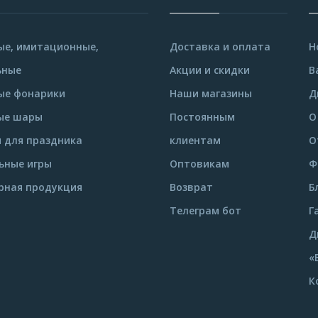
е, имитационные,
Доставка и оплата
Н
ьные
Акции и скидки
В
ые фонарики
Наши магазины
Д
ые шары
Постоянным
О
 для праздника
клиентам
О
ьные игры
Оптовикам
Ф
рная продукция
Возврат
Б
Телеграм бот
Г
Д
«
К