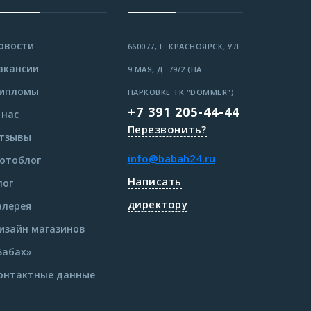
овости
660077, Г. КРАСНОЯРСК, УЛ.
акансии
9 МАЯ, Д. 79/2 (НА
ипломы
ПАРКОВКЕ ТК "DOMMER")
+7 391 205-44-44
 нас
Перезвонить?
тзывы
info@babah24.ru
отоблог
Написать
лог
директору
алерея
изайн магазинов
Бабах»
онтактные данные