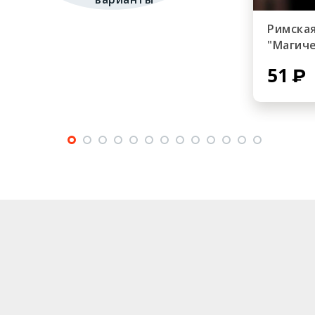
Римская
"Магиче
51