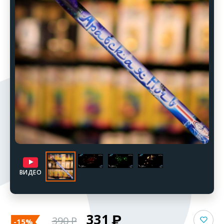
ВИДЕО
331
390
-15%