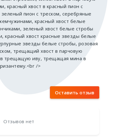
Все 11
и, красный хвост в красный пион с
в зеленый пион с треском, серебряные
жемчужинами, красный хвост белые
ончиками, зеленый хвост белые стробы
и, красный хвост красные звезды белые
урпурные звезды белые стробы, розовая
реском, трещащий хвост в парчовую
 в трещащую иву, трещащая мина в
изантему.<br />
Оставить отзыв
Отзывов нет