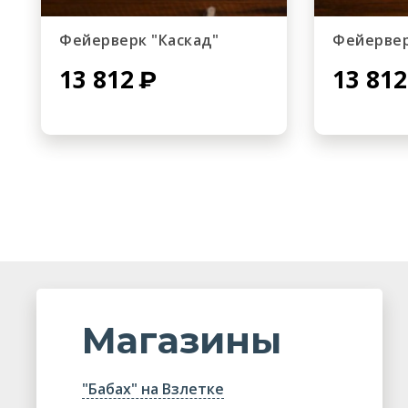
Фейерверк "Каскад"
Фейервер
13 812
13 812
Магазины
"Бабах" на Взлетке