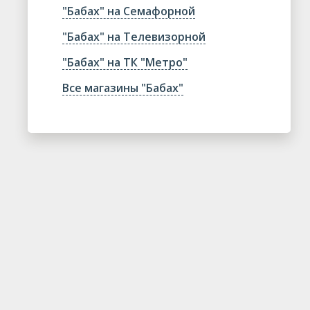
"Бабах" на Семафорной
"Бабах" на Телевизорной
"Бабах" на ТК "Метро"
Все магазины "Бабах"