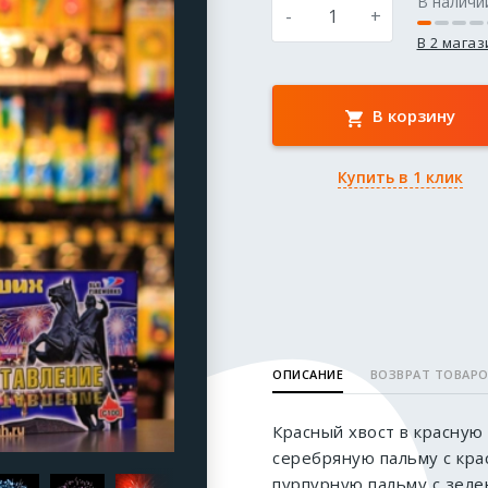
В наличи
-
+
В 2 мага
В корзину
Купить в 1 клик
ОПИСАНИЕ
ВОЗВРАТ ТОВАР
Красный хвост в красную 
серебряную пальму с кра
пурпурную пальму с зеле