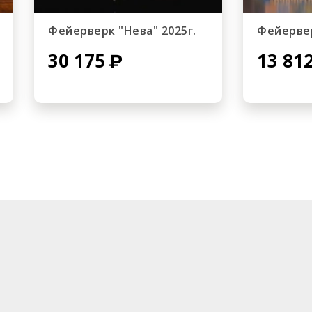
Фейерверк "Нева" 2025г.
Фейервер
30 175
13 81