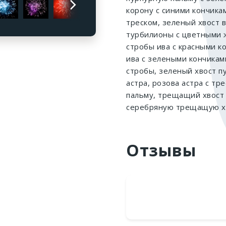
корону с синими кончикам
треском, зеленый хвост 
турбилионы с цветными 
стробы ива с красными к
ива с зелеными кончикам
стробы, зеленый хвост п
астра, розова астра с т
пальму, трещащий хвост
серебряную трещащую хр
Отзывы