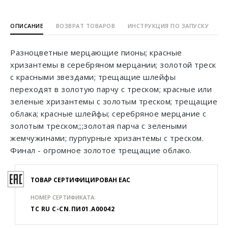
ОПИСАНИЕ
ВОЗВРАТ ТОВАРОВ
ИНСТРУКЦИЯ ПО ЗАПУСКУ
Разноцветные мерцающие пионы; красные
хризантемы в серебряном мерцании; золотой треск
с красными звездами; трещащие шлейфы
переходят в золотую парчу с треском; красные или
зеленые хризантемы с золотым треском; трещащие
облака; красные шлейфы; серебряное мерцание с
золотым треском;;;золотая парча с зелеными
жемчужинами; пурпурные хризантемы с треском.
Финал - огромное золотое трещащие облако.
ТОВАР СЕРТИФИЦИРОВАН EAC
НОМЕР СЕРТИФИКАТА:
ТС RU C-CN.ПИ01.А00042