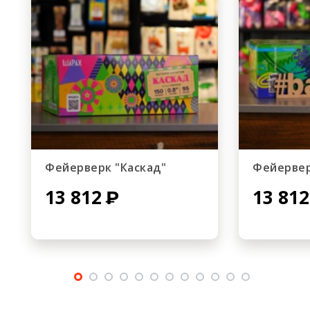
Фейерверк "Каскад"
Фейервер
13 812
13 812