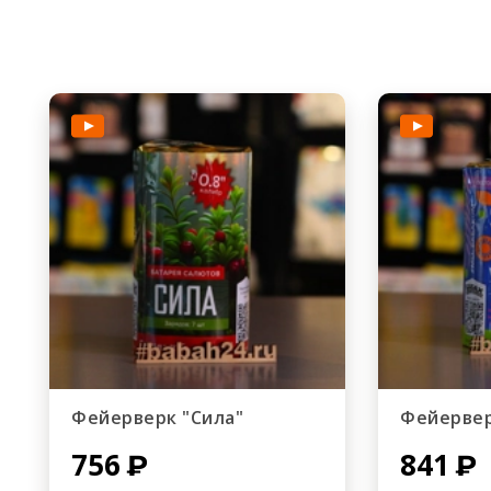
Фейерверк "Сила"
Фейервер
756
841