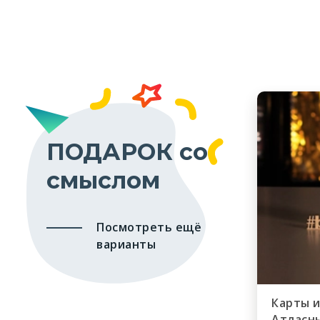
ПОДАРОК со
смыслом
Посмотреть ещё
варианты
Карты 
Атласн