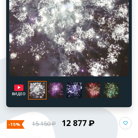
ВИДЕО
12 877
15 150
-15%