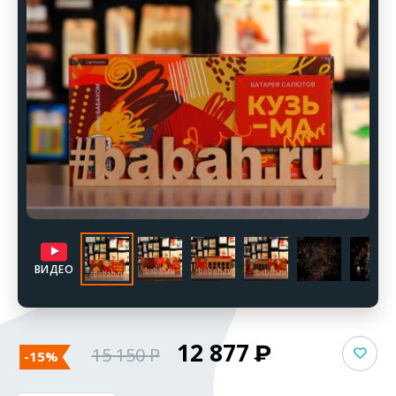
ВИДЕО
12 877
15 150
-15%