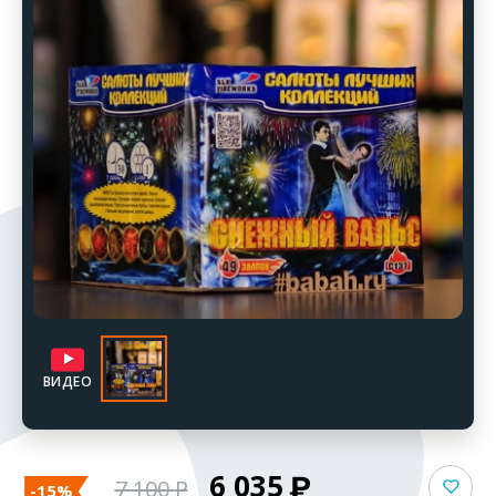
ВИДЕО
6 035
7 100
-15%