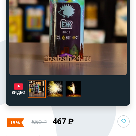
ВИДЕО
467
550
-15%