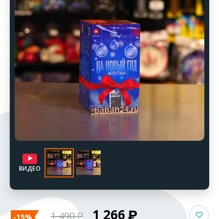
ВИДЕО
1 266
1 490
-15%