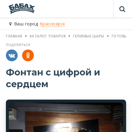
Ваш город
Красноярск
ГЛАВНАЯ
КАТАЛОГ ТОВАРОВ
ГЕЛИЕВЫЕ ШАРЫ
ГОТОВЫЕ 
ПОДЕЛИТЬСЯ
Фонтан с цифрой и
сердцем