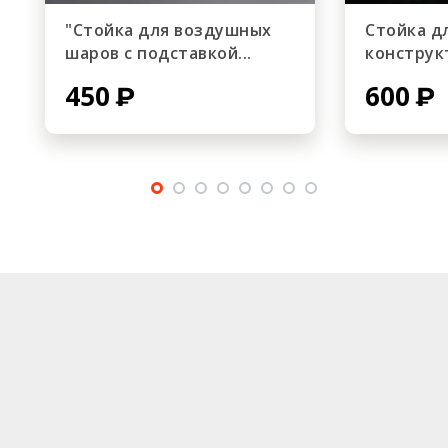
"Стойка для воздушных
Стойка д
шаров с подставкой...
конструкт
450
600