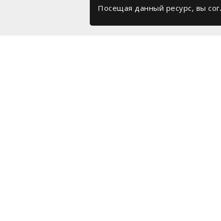
Посещая данный ресурс, вы со
Каталог
Фейерверки
Дымовы
Фестивальные шары
сигнал
Ракеты
Небесн
Римские свечи
Гелиев