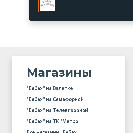
Магазины
"Бабах" на Взлетке
"Бабах" на Семафорной
"Бабах" на Телевизорной
"Бабах" на ТК "Метро"
Все магазины "Бабах"