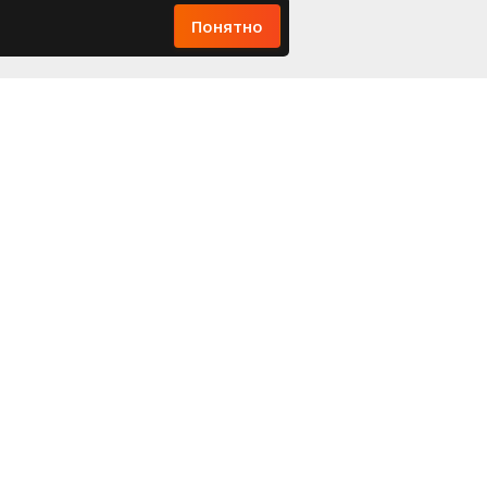
Понятно
О компании
Связь с нами
овости
660077, Г. КРАСНОЯРСК, УЛ.
акансии
9 МАЯ, Д. 79/2 (НА
ипломы
ПАРКОВКЕ ТК "DOMMER")
+7 391 205-44-44
 нас