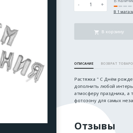
В наличи
-
+
В 1 мага
В корзину
ОПИСАНИЕ
ВОЗВРАТ ТОВАР
Растяжка " С Днём рожд
дополнить любой интерь
атмосферу праздника, а 
фотозону для самых нез
Отзывы