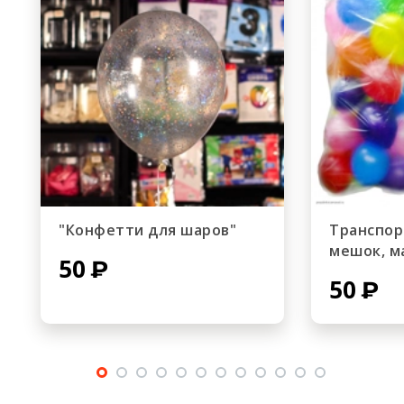
"Конфетти для шаров"
Транспо
мешок, м
50
50