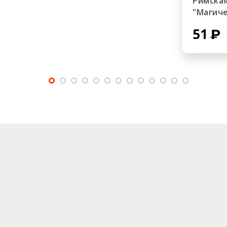
Римская
"Магиче
51