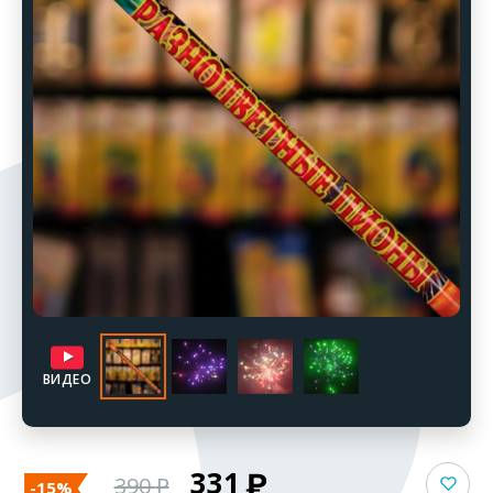
ВИДЕО
331
390
-15%