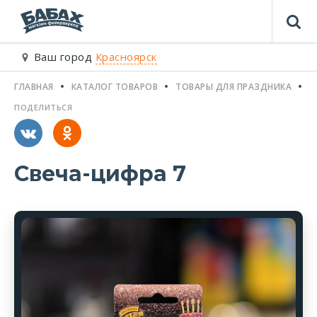
Ваш город
Красноярск
ГЛАВНАЯ
КАТАЛОГ ТОВАРОВ
ТОВАРЫ ДЛЯ ПРАЗДНИКА
С
ПОДЕЛИТЬСЯ
Свеча-цифра 7