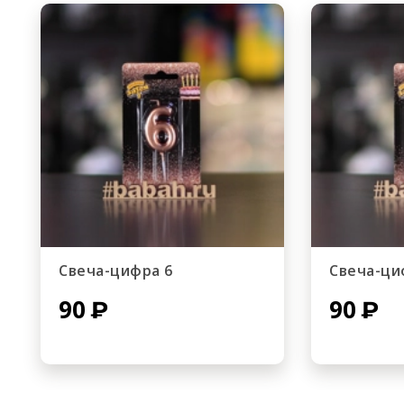
Свеча-цифра 6
Свеча-ци
90
90