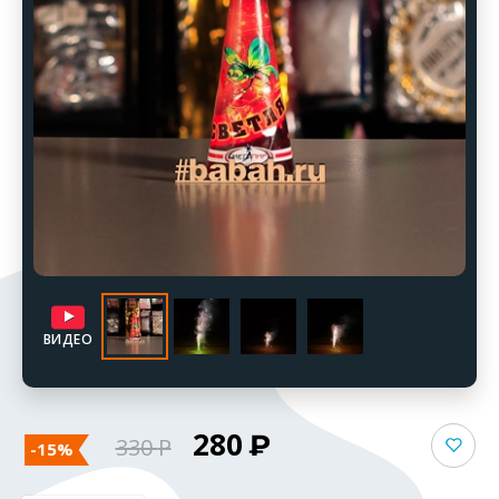
ВИДЕО
280
330
-15%