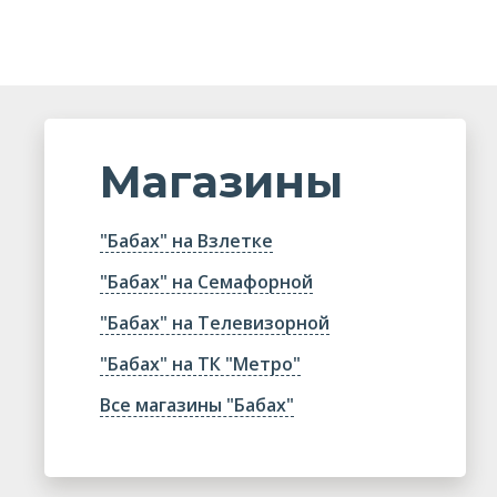
Магазины
"Бабах" на Взлетке
"Бабах" на Семафорной
"Бабах" на Телевизорной
"Бабах" на ТК "Метро"
Все магазины "Бабах"