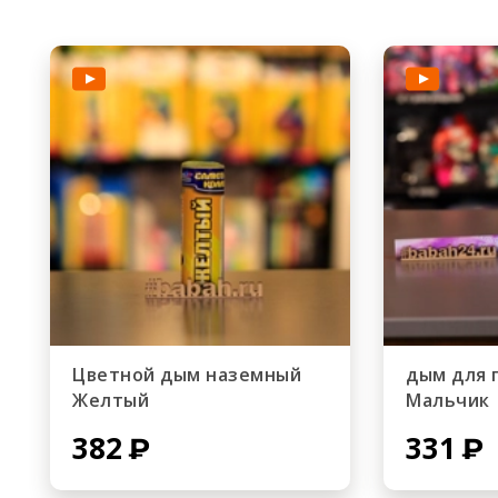
Цветной дым наземный
дым для 
Желтый
Мальчик
382
331