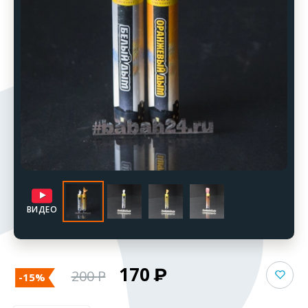
ВИДЕО
170
200
-15%