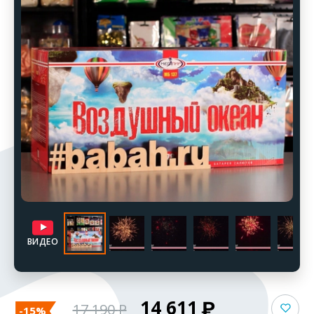
ВИДЕО
14 611
17 190
-15%