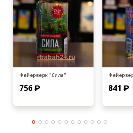
Фейерверк "Сила"
Фейервер
756
841