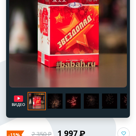
ВИДЕО
1 997
2 350
-15%