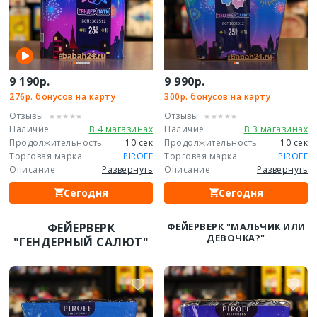
9 190р.
9 990р.
276р. бонусов на карту
300р. бонусов на карту
Отзывы
Отзывы
Наличие
В 4 магазинах
Наличие
В 3 магазинах
Продолжительность
10 сек
Продолжительность
10 сек
Торговая марка
PIROFF
Торговая марка
PIROFF
Описание
Развернуть
Описание
Развернуть
Сегодня
Сегодня
ФЕЙЕРВЕРК
ФЕЙЕРВЕРК "МАЛЬЧИК ИЛИ
ДЕВОЧКА?"
"ГЕНДЕРНЫЙ САЛЮТ"