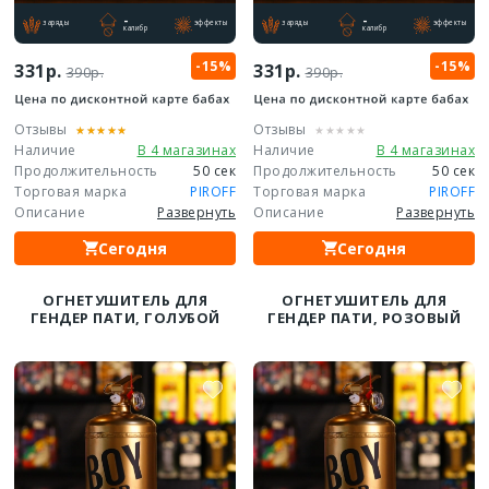
-
-
заряды
эффекты
заряды
эффекты
калибр
калибр
-15%
-15%
331р.
331р.
390р.
390р.
Отзывы
Отзывы
Наличие
В 4 магазинах
Наличие
В 4 магазинах
Продолжительность
50 сек
Продолжительность
50 сек
Торговая марка
PIROFF
Торговая марка
PIROFF
Описание
Развернуть
Описание
Развернуть
Сегодня
Сегодня
ОГНЕТУШИТЕЛЬ ДЛЯ
ОГНЕТУШИТЕЛЬ ДЛЯ
ГЕНДЕР ПАТИ, ГОЛУБОЙ
ГЕНДЕР ПАТИ, РОЗОВЫЙ