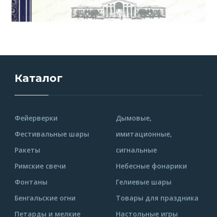
Каталог
Фейерверки
Дымовые,
Фестивальные шары
имитационные,
Ракеты
сигнальные
Римские свечи
Небесные фонарики
Фонтаны
Гелиевые шары
Бенгальские огни
Товары для праздника
Петарды и мелкие
Настольные игры