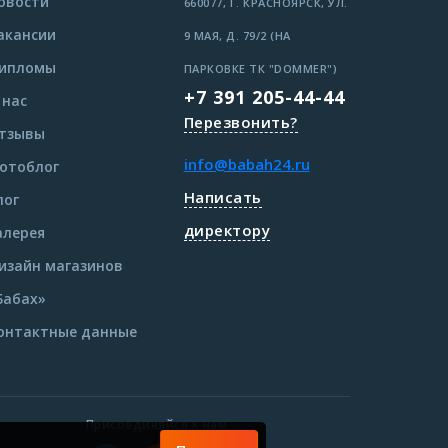
овости
660077, Г. КРАСНОЯРСК, УЛ.
акансии
9 МАЯ, Д. 79/2 (НА
ипломы
ПАРКОВКЕ ТК "DOMMER")
+7 391 205-44-44
 нас
Перезвонить?
тзывы
info@babah24.ru
отоблог
Написать
лог
директору
алерея
изайн магазинов
Бабах»
онтактные данные
Присоединяйся к нам