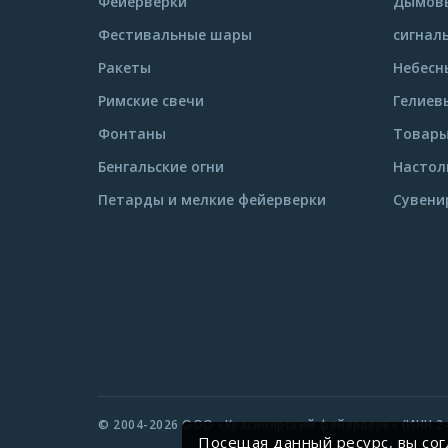
Фейерверки
Дымовы
Фестивальные шары
сигнал
Ракеты
Небесн
Римские свечи
Гелиев
Фонтаны
Товары
Бенгальские огни
Настол
Петарды и мелкие фейерверки
Сувени
© 2004-2026 ООО «Красноярский фейерверк» (ИНН 24
Посещая данный ресурс, вы со