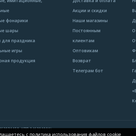
е, имитационные,
Доставка и оплата
Н
ьные
Акции и скидки
В
ые фонарики
Наши магазины
Д
ые шары
Постоянным
О
 для праздника
клиентам
О
ьные игры
Оптовикам
Ф
рная продукция
Возврат
Б
Телеграм бот
Г
Д
«
К
62031159, КПП 246201001)
глашаетесь c
политика использования файлов cookie