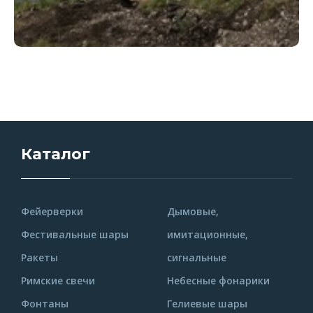
Каталог
Фейерверки
Дымовые,
Фестивальные шары
имитационные,
Ракеты
сигнальные
Римские свечи
Небесные фонарики
Фонтаны
Гелиевые шары