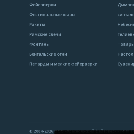
Фейерверки
Дымовы
Фестивальные шары
сигнал
Ракеты
Небесн
Римские свечи
Гелиев
Фонтаны
Товары
Бенгальские огни
Настол
Петарды и мелкие фейерверки
Сувени
© 2004-2026 ООО «Красноярский фейерверк» (ИНН 24