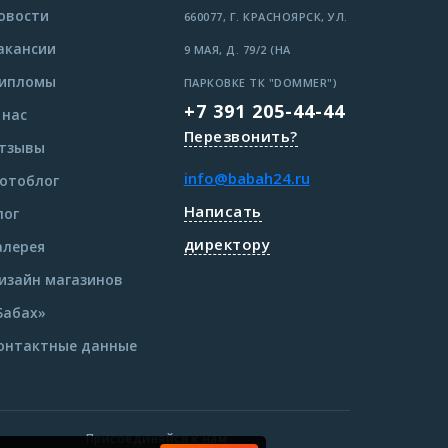
овости
660077, Г. КРАСНОЯРСК, УЛ.
акансии
9 МАЯ, Д. 79/2 (НА
ипломы
ПАРКОВКЕ ТК "DOMMER")
+7 391 205-44-44
 нас
Перезвонить?
тзывы
info@babah24.ru
отоблог
Написать
лог
директору
алерея
изайн магазинов
Бабах»
онтактные данные
Присоединяйся к нам