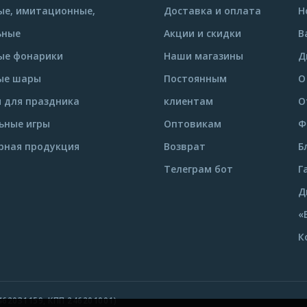
е, имитационные,
Доставка и оплата
Н
ьные
Акции и скидки
В
ые фонарики
Наши магазины
Д
ые шары
Постоянным
О
 для праздника
клиентам
О
ьные игры
Оптовикам
Ф
рная продукция
Возврат
Б
Телеграм бот
Г
Д
«
К
62031159, КПП 246201001)