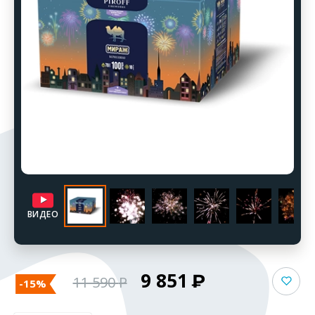
ВИДЕО
9 851
11 590
-15%