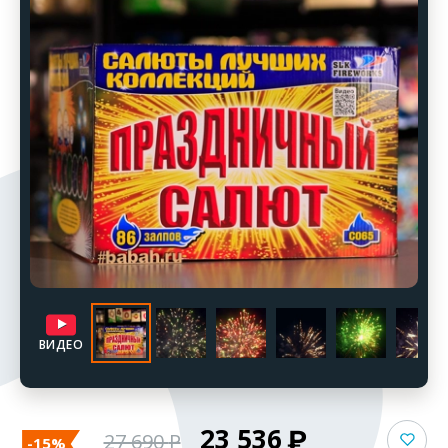
ВИДЕО
23 536
27 690
-15%