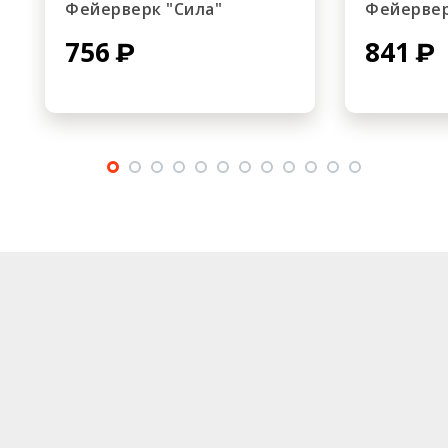
Фейерверк "Сила"
Фейервер
756
841