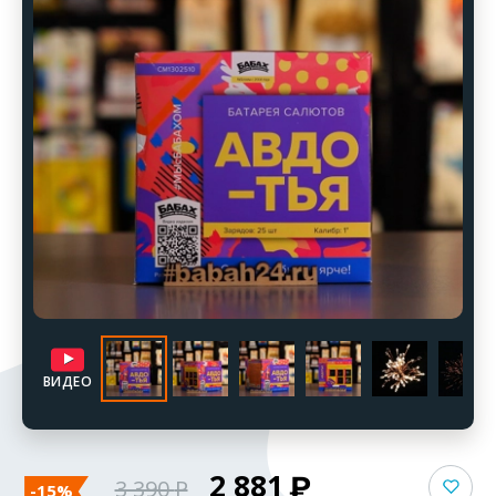
ВИДЕО
2 881
3 390
-15%