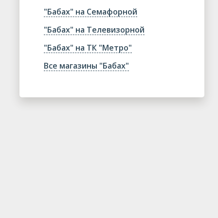
"Бабах" на Семафорной
"Бабах" на Телевизорной
"Бабах" на ТК "Метро"
Все магазины "Бабах"