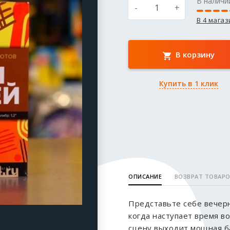
В наличи
-
+
В 4 мага
В корзину
Купить в 1 клик
ОПИСАНИЕ
ВОЗВРАТ ТОВАР
Представьте себе вечерн
когда наступает время в
сцену выходит мощная ба