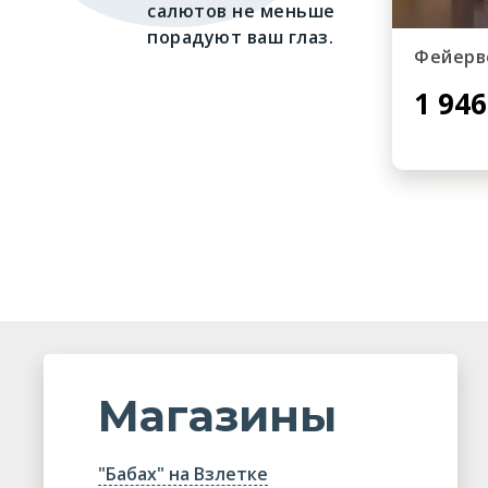
салютов не меньше
порадуют ваш глаз.
Фейерв
1 946
Магазины
"Бабах" на Взлетке