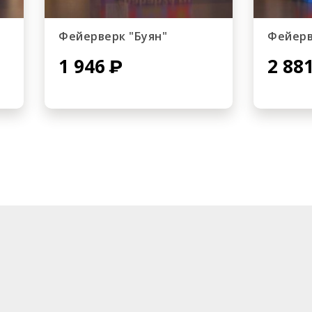
Фейерверк "Буян"
Фейерв
1 946
2 88