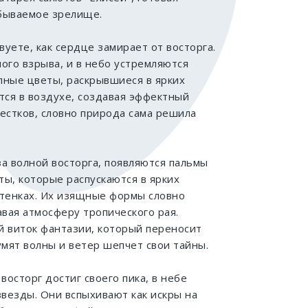
бываемое зрелище.
вуете, как сердце замирает от восторга.
ого взрыва, и в небо устремляются
пные цветы, раскрывшиеся в ярких
тся в воздухе, создавая эффектный
естков, словно природа сама решила
за волной восторга, появляются пальмы
ы, которые распускаются в ярких
ттенках. Их изящные формы словно
авая атмосферу тропического рая.
й виток фантазии, который переносит
умят волны и ветер шепчет свои тайны.
 восторг достиг своего пика, в небе
везды. Они вспыхивают как искры на