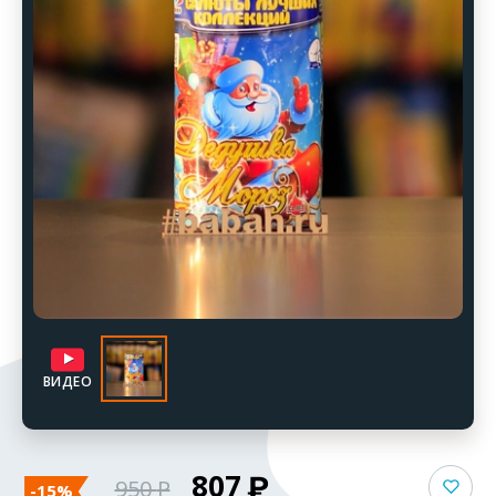
ВИДЕО
807
950
-15%