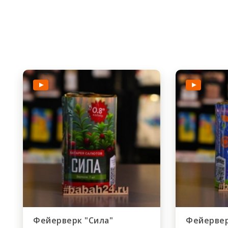
Фейерверк "Сила"
Фейервер