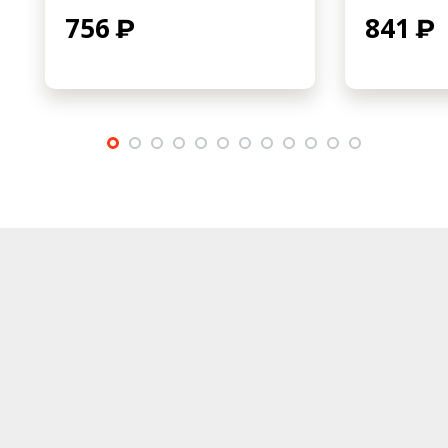
756
841