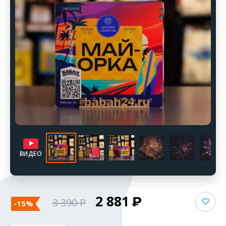
ВИДЕО
2 881
3 390
-15%