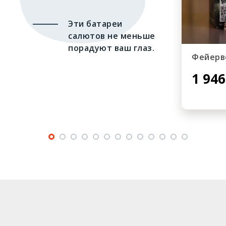
Эти батареи
салютов не меньше
порадуют ваш глаз.
Фейерв
1 946