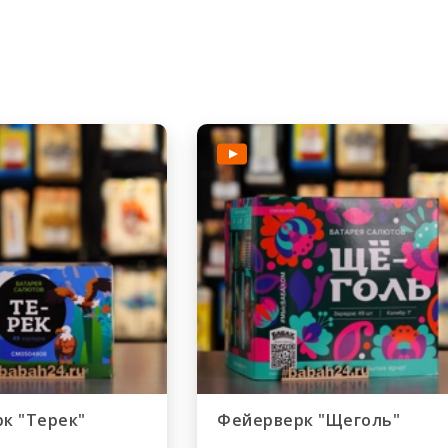
к "Терек"
Фейерверк "Щеголь"