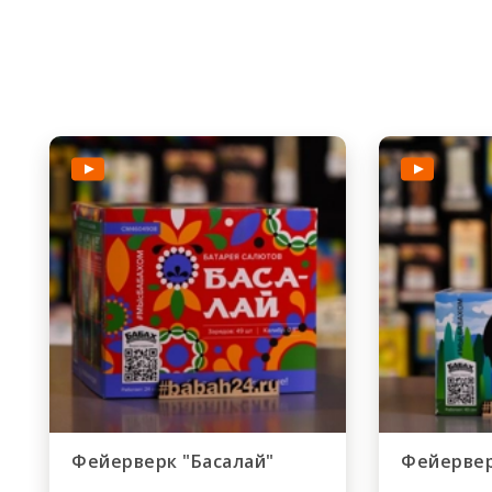
Фейерверк "Басалай"
Фейервер