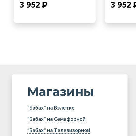
3 952
3 952
Магазины
"Бабах" на Взлетке
"Бабах" на Семафорной
"Бабах" на Телевизорной