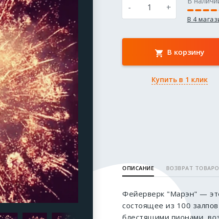
В наличи
-
+
В 4 мага
В корзину
Купить в 1 клик
ОПИСАНИЕ
ВОЗВРАТ ТОВАР
Фейерверк "Марэн" — эт
состоящее из 100 залпов
блестящими пионами, во