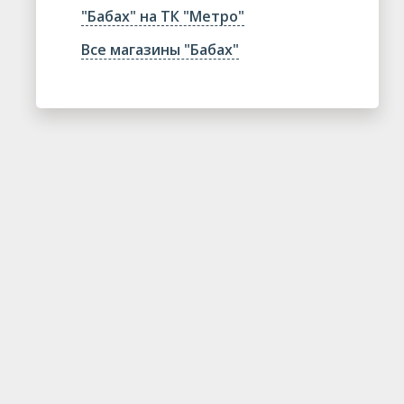
"Бабах" на ТК "Метро"
Все магазины "Бабах"