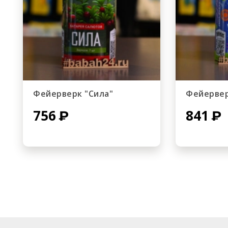
Фейерверк "Сила"
Фейервер
756
841