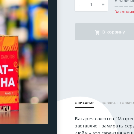
В наличи
-
+
Закончил
В корзину
ОПИСАНИЕ
ВОЗВРАТ ТОВАР
Батарея салютов "Матрен
заставляет замирать сер
дюйм - это гарантия мощн