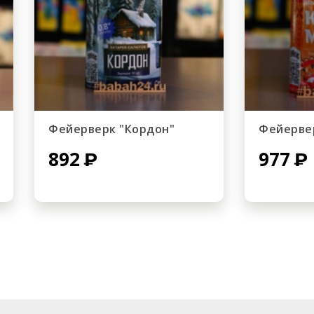
Фейерверк "Кордон"
Фейерве
892
977