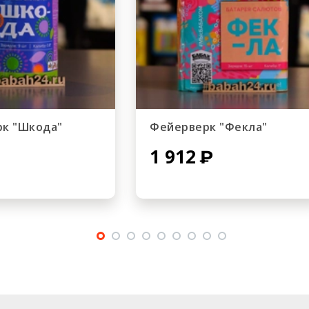
к "Шкода"
Фейерверк "Фекла"
1 912