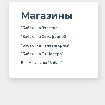
Магазины
"Бабах" на Взлетке
"Бабах" на Семафорной
"Бабах" на Телевизорной
"Бабах" на ТК "Метро"
Все магазины "Бабах"