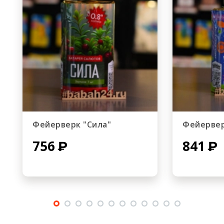
Фейерверк "Сила"
Фейервер
756
841