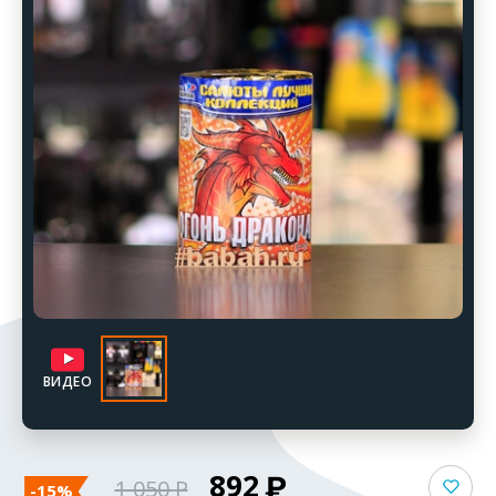
ВИДЕО
892
1 050
-15%