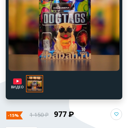
ВИДЕО
977
1 150
-15%