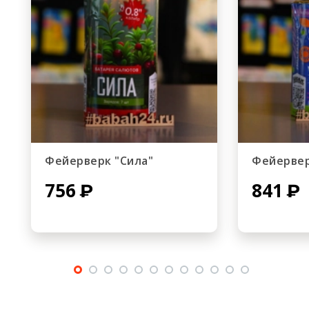
Фейерверк "Сила"
Фейервер
756
841