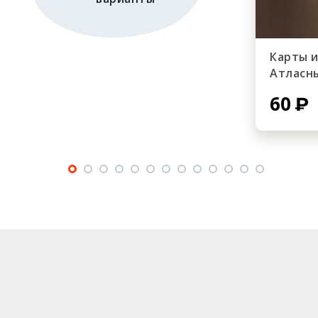
Карты 
Атласн
60