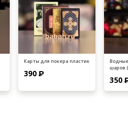
Карты для покера пластик
Водные
шаров 
390
350