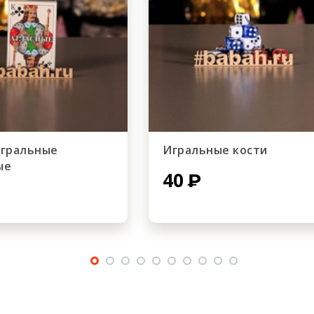
игральные
Игральные кости
ые
40