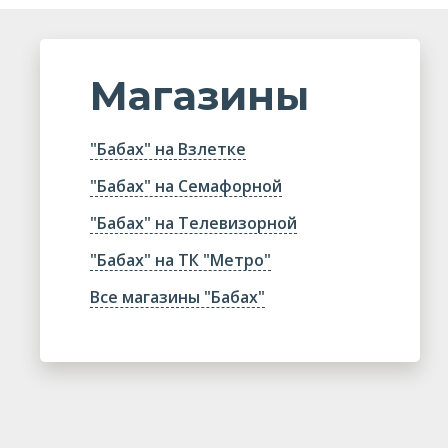
Магазины
"Бабах" на Взлетке
"Бабах" на Семафорной
"Бабах" на Телевизорной
"Бабах" на ТК "Метро"
Все магазины "Бабах"