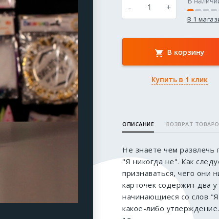
В наличи
-
+
В 1 мага
В корзину
Купить в 1 клик
ОПИСАНИЕ
ВОЗВРАТ ТОВАР
Не знаете чем развлечь 
"Я никогда не". Как след
признаваться, чего они н
карточек содержит два у
начинающиеся со слов "Я 
какое-либо утверждение.