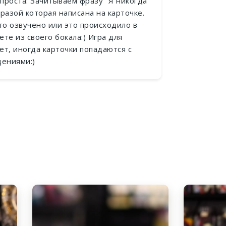
 проста: Зачитываем фразу "Я никогда
 фразой которая написана на карточке.
то озвучено или это происходило в
те из своего бокала:) Игра для
ет, иногда карточки попадаются с
ениями:)