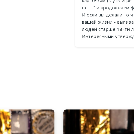
карточкам:) Суть игры
не ...." и продолжаем
И если вы делали то ч
вашей жизни - выпивае
людей старше 18-ти л
Интересными утвержд