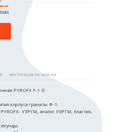
и
зинах
ОВ
ИНСТРУКЦИЯ ПО ЗАПУСКУ
онная PYROFX F-1 D
копия корпуса гранаты Ф-1
 PYROFX- УЗРГМ, аналог УЗРГМ, пластик,
секунды.