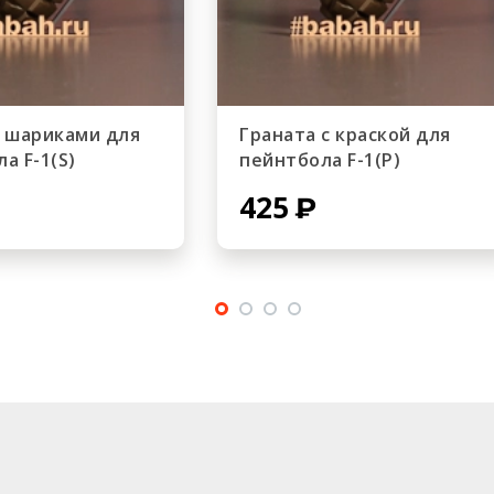
с шариками для
Граната с краской для
а F-1(S)
пейнтбола F-1(P)
425