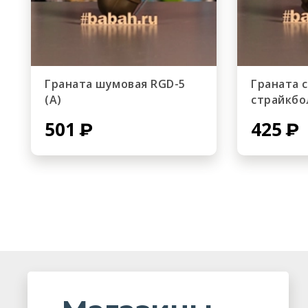
Граната шумовая RGD-5
Граната 
(А)
страйкбол
501
425