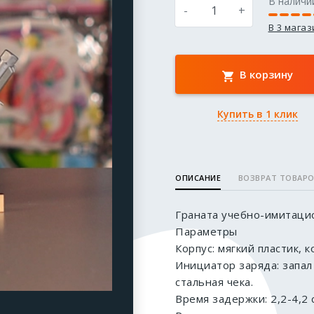
В наличи
-
+
В 3 мага
В корзину
Купить в 1 клик
ОПИСАНИЕ
ВОЗВРАТ ТОВАР
Граната учебно-имитаци
Параметры
Корпус: мягкий пластик, 
Инициатор заряда: запал
стальная чека.
Время задержки: 2,2-4,2 