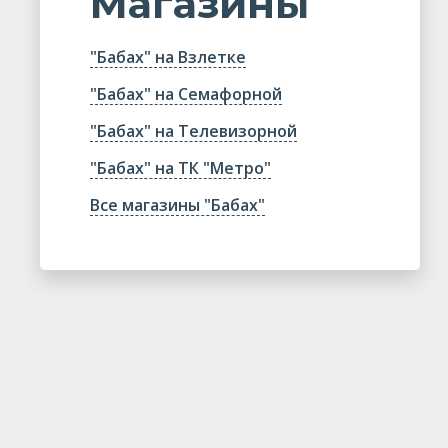
Магазины
"Бабах" на Взлетке
"Бабах" на Семафорной
"Бабах" на Телевизорной
"Бабах" на ТК "Метро"
Все магазины "Бабах"