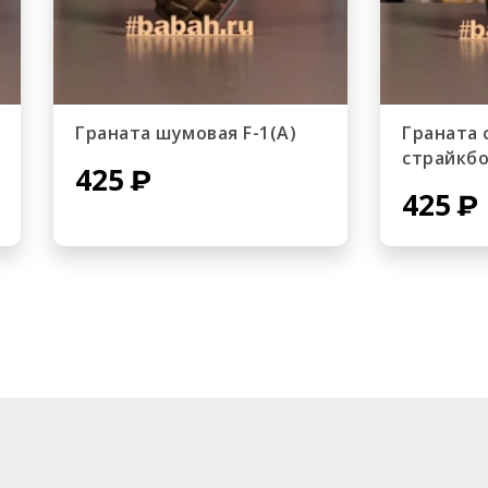
Граната шумовая F-1(А)
Граната 
страйкбол
425
425