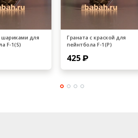
с шариками для
Граната с краской для
а F-1(S)
пейнтбола F-1(P)
425