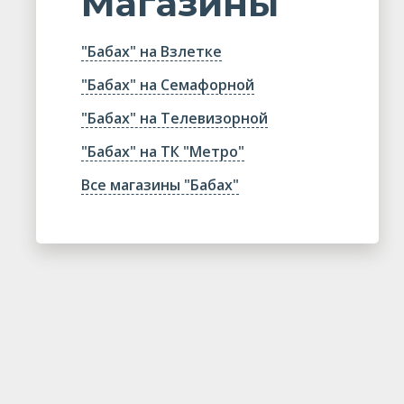
Магазины
"Бабах" на Взлетке
"Бабах" на Семафорной
"Бабах" на Телевизорной
"Бабах" на ТК "Метро"
Все магазины "Бабах"