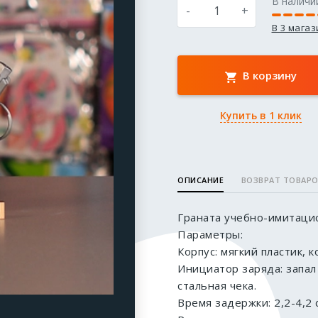
В наличи
-
+
В 3 мага
В корзину
Купить в 1 клик
ОПИСАНИЕ
ВОЗВРАТ ТОВАР
Граната учебно-имитаци
Параметры:
Корпус: мягкий пластик, 
Инициатор заряда: запал
стальная чека.
Время задержки: 2,2-4,2