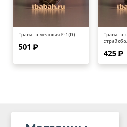
Граната меловая F-1(D)
Граната 
страйкбол
501
425