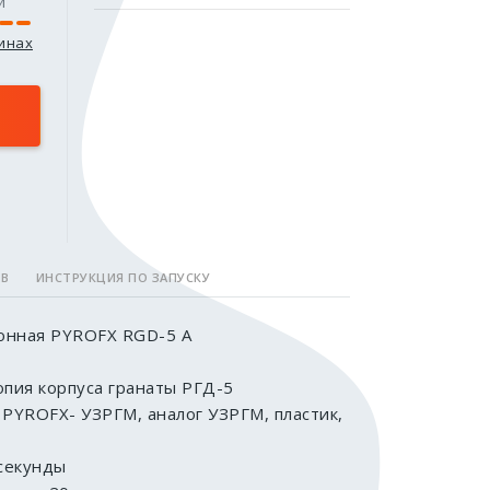
и
зинах
ОВ
ИНСТРУКЦИЯ ПО ЗАПУСКУ
онная PYROFX RGD-5 А
копия корпуса гранаты РГД-5
 PYROFX- УЗРГМ, аналог УЗРГМ, пластик,
 секунды