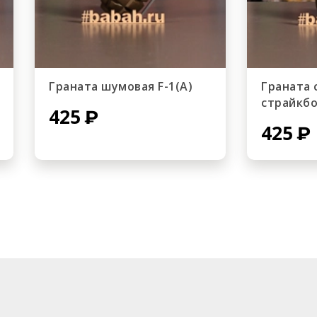
Граната шумовая F-1(А)
Граната 
страйкбол
425
425