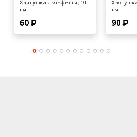
Хлопушка с конфетти, 10
Хлопушка
см
см
60
90