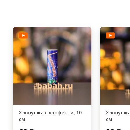
Хлопушка с конфетти, 10
Хлопушка
см
см