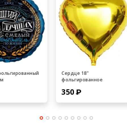
 фольгированный
Сердце 18"
ом
фольгированное
350