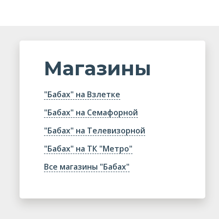
Магазины
"Бабах" на Взлетке
"Бабах" на Семафорной
"Бабах" на Телевизорной
"Бабах" на ТК "Метро"
Все магазины "Бабах"