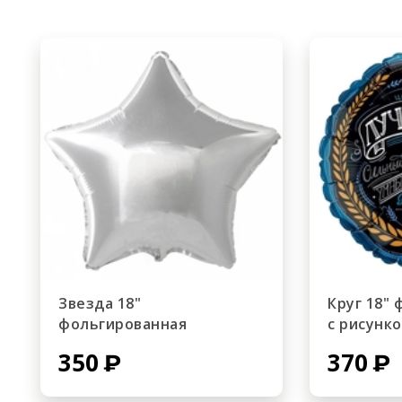
Звезда 18"
Круг 18"
фольгированная
с рисунк
350
370