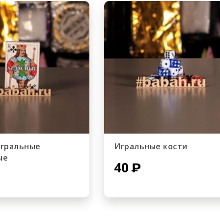
игральные
Игральные кости
ые
40