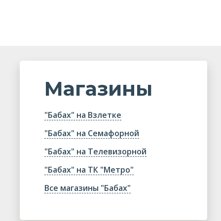
Магазины
"Бабах" на Взлетке
"Бабах" на Семафорной
"Бабах" на Телевизорной
"Бабах" на ТК "Метро"
Все магазины "Бабах"