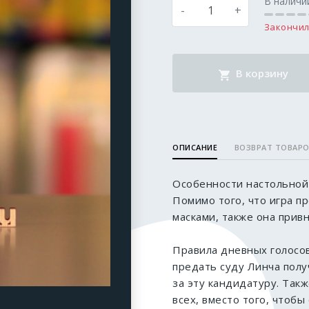
В наличи
-
+
Закончил
В корзину
ОПИСАНИЕ
ВОЗВРАТ ТОВАР
Особенности настольной 
Помимо того, что игра п
масками, также она прив
Правила дневных голосо
предать суду Линча полу
за эту кандидатуру. Такж
всех, вместо того, чтобы