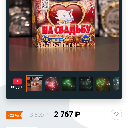
ВИДЕО
2 767
3 690
-25%