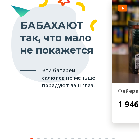
БАБАХАЮТ
так, что мало
не покажется
Эти батареи
салютов не меньше
порадуют ваш глаз.
Фейерв
1 946