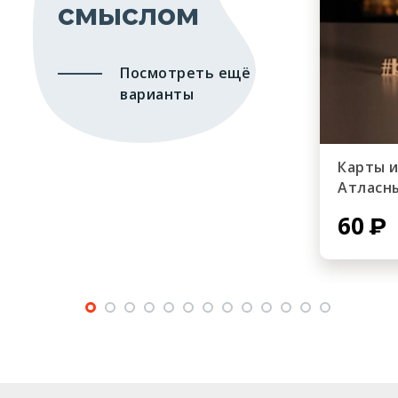
смыслом
Посмотреть ещё
варианты
Карты 
Атласн
60